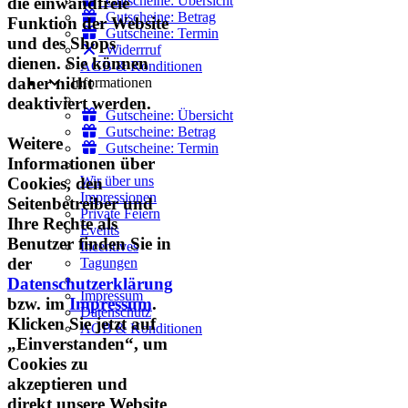
Gutscheine: Übersicht
die einwandfreie
Gutscheine: Betrag
Funktion der Website
Gutscheine: Termin
und des Shops
Widerrruf
dienen. Sie können
AGB & Konditionen
daher nicht
Informationen
deaktiviert werden.
Gutscheine: Übersicht
Gutscheine: Betrag
Weitere
Gutscheine: Termin
Informationen über
Wir über uns
Cookies, den
Impressionen
Seitenbetreiber und
Private Feiern
Ihre Rechte als
Events
Benutzer finden Sie in
Incentives
der
Tagungen
Datenschutzerklärung
Impressum
bzw. im
Impressum
.
Datenschutz
Klicken Sie jetzt auf
AGB & Konditionen
„Einverstanden“, um
Cookies zu
akzeptieren und
direkt unsere Website