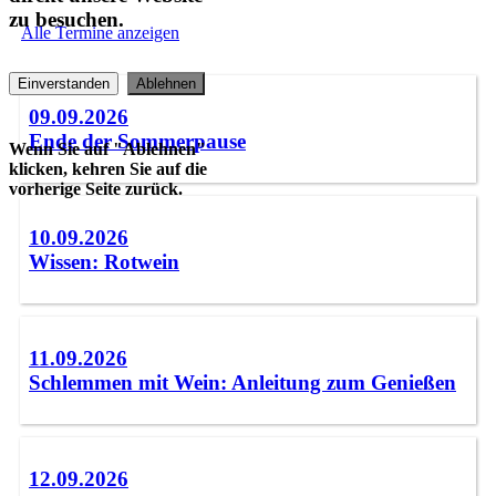
zu besuchen.
Alle Termine anzeigen
Einverstanden
Ablehnen
09.09.2026
Ende der Sommerpause
Wenn Sie auf "Ablehnen"
klicken, kehren Sie auf die
vorherige Seite zurück.
10.09.2026
Wissen: Rotwein
11.09.2026
Schlemmen mit Wein: Anleitung zum Genießen
12.09.2026