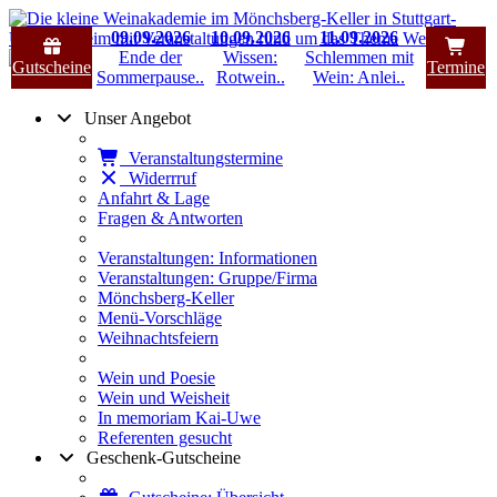
09.09.2026
10.09.2026
11.09.2026
Ende der
Wissen:
Schlemmen mit
Gutscheine
Termine
Sommerpause..
Rotwein..
Wein: Anlei..
Unser Angebot
Veranstaltungstermine
Widerrruf
Anfahrt & Lage
Fragen & Antworten
Veranstaltungen: Informationen
Veranstaltungen: Gruppe/Firma
Mönchsberg-Keller
Menü-Vorschläge
Weihnachtsfeiern
Wein und Poesie
Wein und Weisheit
In memoriam Kai-Uwe
Referenten gesucht
Geschenk-Gutscheine